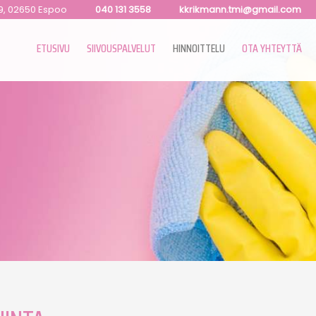
9, 02650 Espoo
040 131 3558
kkrikmann.tmi@gmail.com
ETUSIVU
SIIVOUSPALVELUT
HINNOITTELU
OTA YHTEYTTÄ