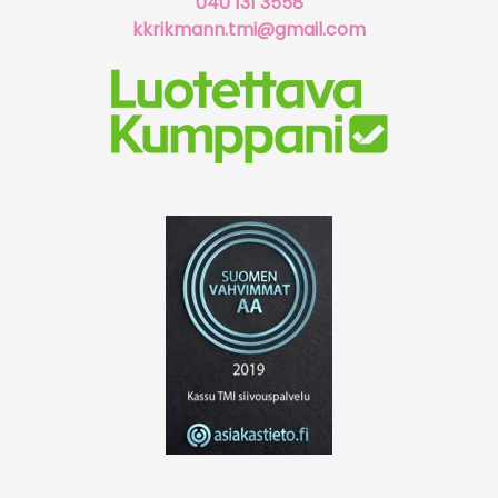
040 131 3558
kkrikmann.tmi@gmail.com