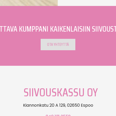
TTAVA KUMPPANI KAIKENLAISIIN SIIVOUST
OTA YHTEYTTÄ
SIIVOUSKASSU OY
Kiannonkatu 20 A 129, 02650 Espoo