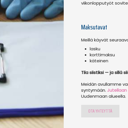
viikonlopputyöt sovit
Maksutavat
Meillä käyvät seuraa
lasku
korttimaksu
käteinen
Tila siistiksi — ja sillä sii
Meidän avullamme varm
syntymään.
Jutellaan
Uudenmaan alueella.
OTA YHTEYTTÄ