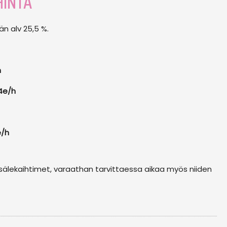
HINTA
ään alv 25,5 %.
h
4e/h
/h
 sälekaihtimet, varaathan tarvittaessa aikaa myös niiden