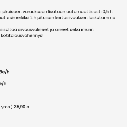
 jokaiseen varaukseen lisätään automaattisesti 0,5 h
aat esimerkiksi 2 h pituisen kertasiivouksen laskutamme
 sisältää siivousvälineet ja aineet sekä imurin.
 kotitalousvähennys!
8e/h
e/h
i yms.)
35,90 e