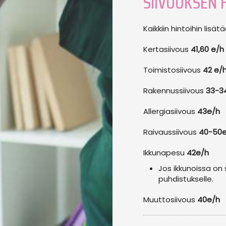
SIIVOUKSEN 
Kaikkiin hintoihin lisät
Kertasiivous
41,60 e/h
Toimistosiivous
42 e/
Rakennussiivous
33-3
Allergiasiivous
43e/h
Raivaussiivous
40-50e
Ikkunapesu
42e/h
Jos ikkunoissa on
puhdistukselle.
Muuttosiivous
40e/h