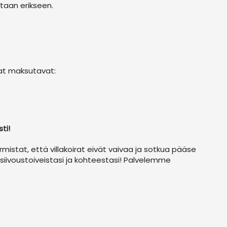
etaan erikseen.
vat maksutavat:
sti!
istat, että villakoirat eivät vaivaa ja sotkua pääse
siivoustoiveistasi ja kohteestasi! Palvelemme