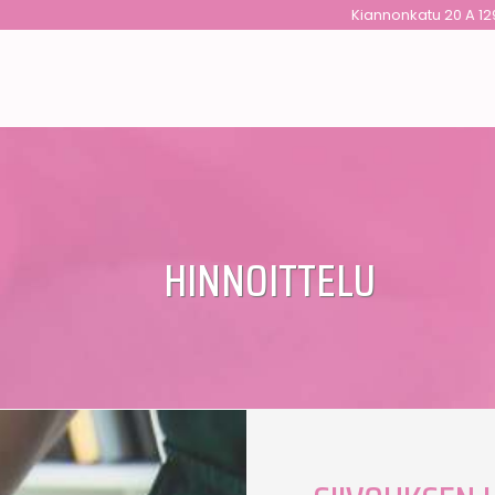
Kiannonkatu 20 A 12
HINNOITTELU