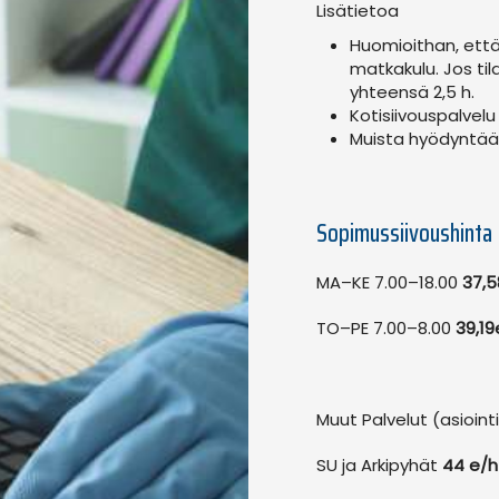
Lisätietoa
Huomioithan, että
matkakulu. Jos til
yhteensä 2,5 h.
Kotisiivouspalvelu
Muista hyödyntää
Sopimussiivoushinta
MA–KE 7.00–18.00
37,5
TO–PE 7.00–8.00
39,19
Muut Palvelut (asioint
SU ja Arkipyhät
44 e/h