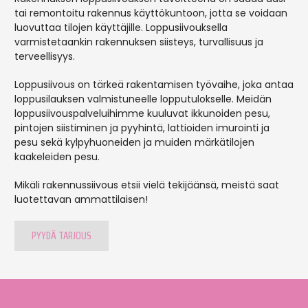
tai remontoitu rakennus käyttökuntoon, jotta se voidaan
luovuttaa tilojen käyttäjille. Loppusiivouksella
varmistetaankin rakennuksen siisteys, turvallisuus ja
terveellisyys.
Loppusiivous on tärkeä rakentamisen työvaihe, joka antaa
loppusilauksen valmistuneelle lopputulokselle. Meidän
loppusiivouspalveluihimme kuuluvat ikkunoiden pesu,
pintojen siistiminen ja pyyhintä, lattioiden imurointi ja
pesu sekä kylpyhuoneiden ja muiden märkätilojen
kaakeleiden pesu.
Mikäli rakennussiivous etsii vielä tekijäänsä, meistä saat
luotettavan ammattilaisen!
PYYDÄ TARJOUS