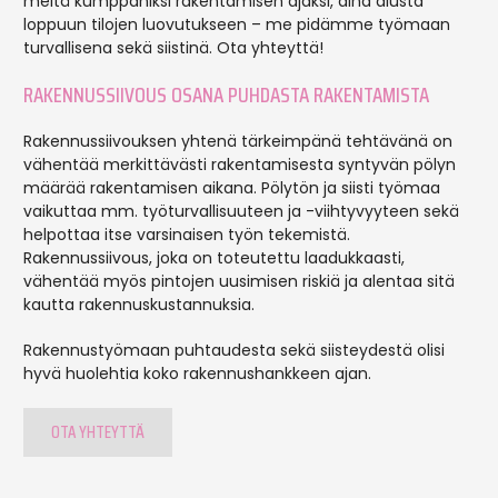
meitä kumppaniksi rakentamisen ajaksi, aina alusta
loppuun tilojen luovutukseen – me pidämme työmaan
turvallisena sekä siistinä. Ota yhteyttä!
RAKENNUSSIIVOUS OSANA PUHDASTA RAKENTAMISTA
Rakennussiivouksen yhtenä tärkeimpänä tehtävänä on
vähentää merkittävästi rakentamisesta syntyvän pölyn
määrää rakentamisen aikana. Pölytön ja siisti työmaa
vaikuttaa mm. työturvallisuuteen ja -viihtyvyyteen sekä
helpottaa itse varsinaisen työn tekemistä.
Rakennussiivous, joka on toteutettu laadukkaasti,
vähentää myös pintojen uusimisen riskiä ja alentaa sitä
kautta rakennuskustannuksia.
Rakennustyömaan puhtaudesta sekä siisteydestä olisi
hyvä huolehtia koko rakennushankkeen ajan.
OTA YHTEYTTÄ