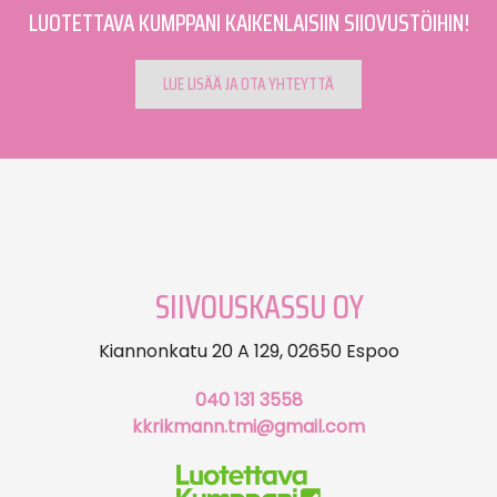
LUOTETTAVA KUMPPANI KAIKENLAISIIN SIIOVUSTÖIHIN!
LUE LISÄÄ JA OTA YHTEYTTÄ
SIIVOUSKASSU OY
Kiannonkatu 20 A 129, 02650 Espoo
040 131 3558
kkrikmann.tmi@gmail.com